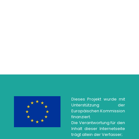
ergebnisse, insbesondere
bewährter Praktiken bei der
Integration von Migrantinnen
und geflüchteten Frauen, wird
ein stärkeres Bewusstsein
sowie konkrete Möglichkeiten
zur Verbesserung unserer
Gemeinschaften europaweit
fördern
Dieses Projekt wurde mit
Unterstützung der
Europäischen Kommission
finanziert.
Die Verantwortung für den
Inhalt dieser Internetseite
trägt allein der Verfasser;