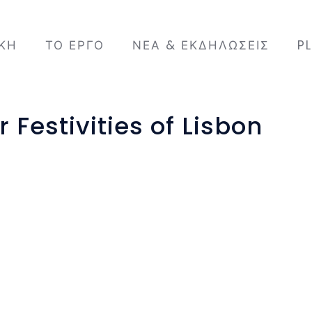
ΙΚΉ
ΤΟ ΈΡΓΟ
ΝΈΑ & ΕΚΔΗΛΏΣΕΙΣ
P
 Festivities of Lisbon
re produced in the
n” and made from
festival, promoted
g June, in a square