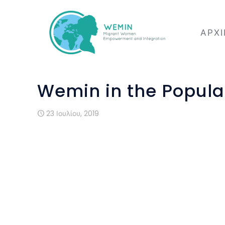
ΑΡΧ
Wemin in the Popular
23 Ιουλίου, 2019
All decorations of “Arraial Composto” we
workshops “Saturdays in Constructio
reused materials.
“Arraial Composto” is an annual popular 
by Renovar a Mouraria Association, durin