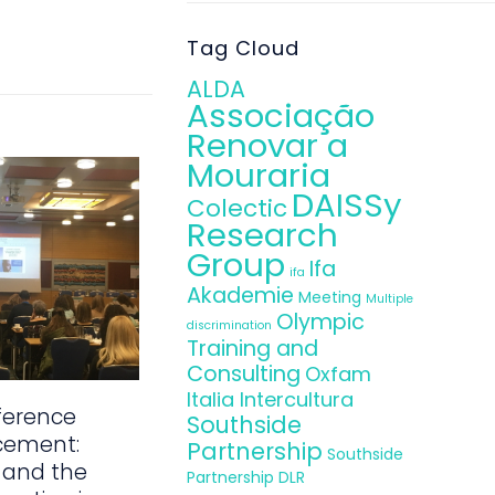
Tag Cloud
ALDA
Associação
Renovar a
Mouraria
DAISSy
Colectic
Research
Group
Ifa
ifa
Akademie
Meeting
Multiple
Olympic
discrimination
Training and
Consulting
Oxfam
Italia Intercultura
ference
Southside
cement:
Partnership
Southside
 and the
Partnership DLR