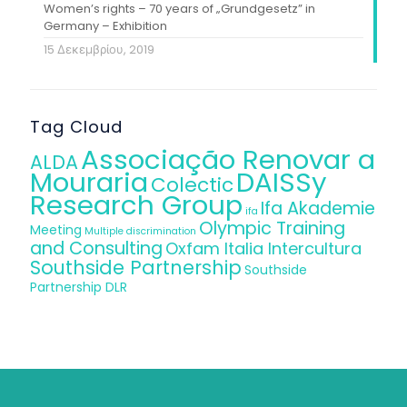
Women’s rights – 70 years of „Grundgesetz” in
Germany – Exhibition
15 Δεκεμβρίου, 2019
Tag Cloud
Associação Renovar a
ALDA
Mouraria
DAISSy
Colectic
Research Group
Ifa Akademie
ifa
Olympic Training
Meeting
Multiple discrimination
and Consulting
Oxfam Italia Intercultura
Southside Partnership
Southside
Partnership DLR