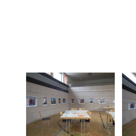
which was of special importance and mea
The photos were taken by a professio
settings and style of the photos with th
photos in poster size, an exhibition 
November 23, 2019. The exhibition and 
host society women.