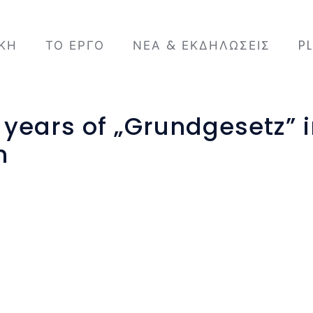
ΙΚΉ
ΤΟ ΈΡΓΟ
ΝΈΑ & ΕΚΔΗΛΏΣΕΙΣ
P
years of „Grundgesetz” 
n
met within the context of WEMIN for creative
the 70th anniversary of the German Basic Law, 
 first 20 article defining the basic rights of e
e photographic settings. Each woman selected