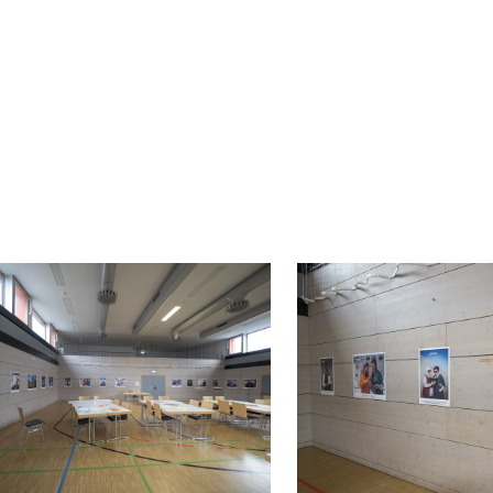
ning to her.
nal photographer. The women were free to cre
e support of the professional photo artists. Afte
was organized and held along with a “women’s 
dance night were attended by around 60 migrant