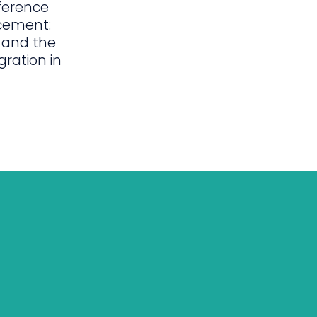
ference
cement:
 and the
gration in