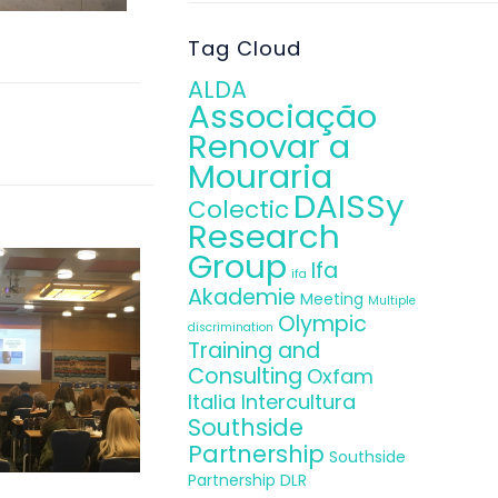
Tag Cloud
ALDA
Associação
Renovar a
Mouraria
DAISSy
Colectic
Research
Group
Ifa
ifa
Akademie
Meeting
Multiple
Olympic
discrimination
Training and
Consulting
Oxfam
Italia Intercultura
Southside
Partnership
Southside
Partnership DLR