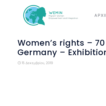
ΑΡΧ
Women’s rights – 70 
Germany – Exhibitio
15 Δεκεμβρίου, 2019
A group of migrant and refugee women 
female rights. The starting point was 
Grundgesetz”. After careful studying the
Germany, the women developed creativ