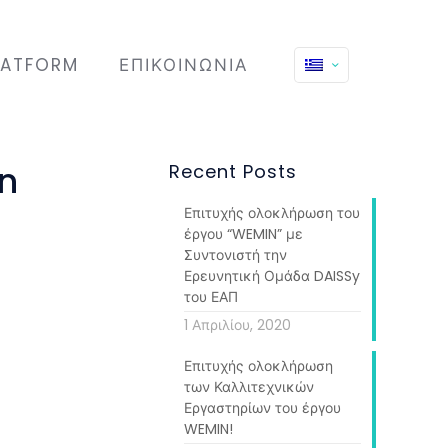
LATFORM
ΕΠΙΚΟΙΝΩΝΊΑ
in
Recent Posts
Επιτυχής ολοκλήρωση του
έργου “WEMIN” με
Συντονιστή την
Ερευνητική Ομάδα DAISSy
του ΕΑΠ
1 Απριλίου, 2020
 workshops on
Επιτυχής ολοκλήρωση
the “Deutsche
των Καλλιτεχνικών
very person in
Εργαστηρίων του έργου
WEMIN!
 one articles