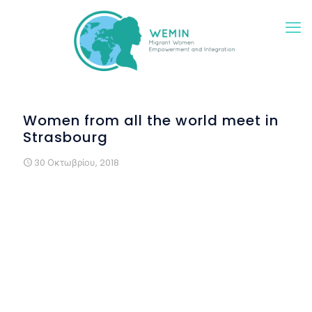
Women from all the world meet in
Strasbourg
30 Οκτωβρίου, 2018
On 20 September,
ALDA
hosted in Strasbourg the first
dissemination event of the project WEMIN (Migrant Women
Empowerment and Integration), which is a two-year
project funded by the Asylum, Migration and Integration
Fund of the European Union.
A dozen women from every corner of the world (Moldova,
Georgia, Afghanistan, Algeria, Iran, Angola, Turkey, France
and Spain) got together to celebrate the beginning of the
project. They are some of the more than 40 women that