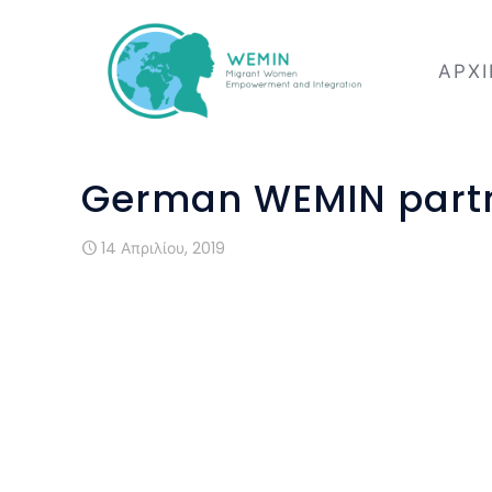
ΑΡΧ
German WEMIN partn
14 Απριλίου, 2019
German WEMIN partner ifa Akademie was i
EPALE’s conference on Open Educatio
European projects. The one-day meeting t
in Bonn at the premises of the Germ
educational experts presented ways 