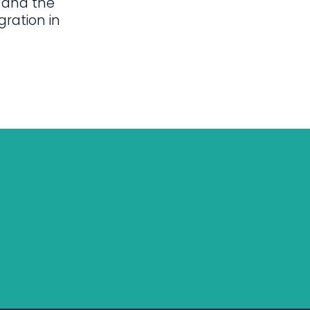
 and the
gration in