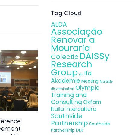
Tag Cloud
ALDA
Associação
Renovar a
Mouraria
DAISSy
Colectic
Research
Group
Ifa
ifa
Akademie
Meeting
Multiple
Olympic
discrimination
Training and
Consulting
Oxfam
Italia Intercultura
Southside
ference
Partnership
Southside
cement:
Partnership DLR