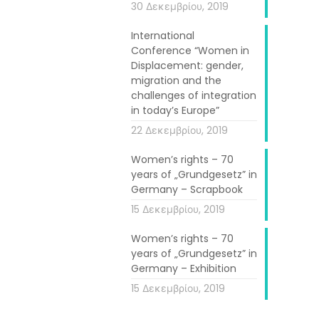
30 Δεκεμβρίου, 2019
International
Conference “Women in
Displacement: gender,
migration and the
challenges of integration
n the project
in today’s Europe”
tablished with
22 Δεκεμβρίου, 2019
omen. Another
Women’s rights – 70
ent of younger
years of „Grundgesetz” in
Germany – Scrapbook
ivate younger
15 Δεκεμβρίου, 2019
 to contribute
Women’s rights – 70
years of „Grundgesetz” in
t/digital-und-
Germany – Exhibition
15 Δεκεμβρίου, 2019