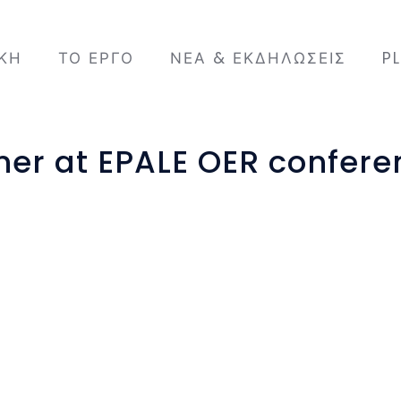
ΙΚΉ
ΤΟ ΈΡΓΟ
ΝΈΑ & ΕΚΔΗΛΏΣΕΙΣ
P
er at EPALE OER confere
nvited to participate in
nal Resources (OER) in
ook place April 5th, 2019
an National Agency. Key
how to create OERs. In