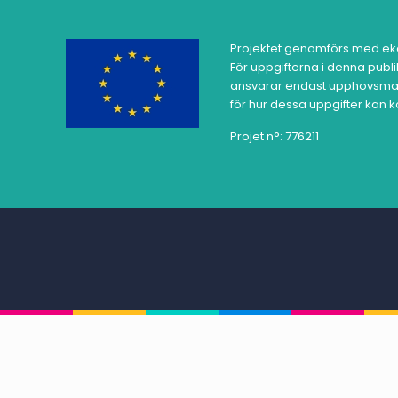
Projektet genomförs med ek
För uppgifterna i denna publ
ansvarar endast upphovsman
för hur dessa uppgifter kan
Projet n°: 776211